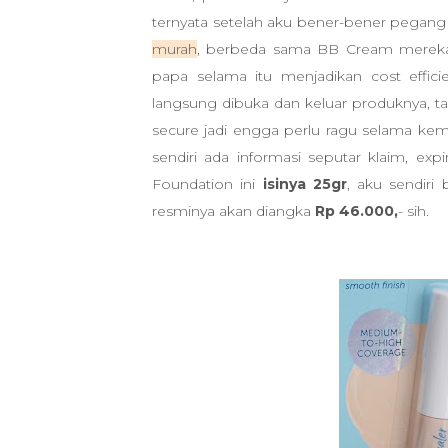
ternyata setelah aku bener-bener pegan
murah
, berbeda sama BB Cream mereka y
papa selama itu menjadikan cost effici
langsung dibuka dan keluar produknya, ta
secure jadi engga perlu ragu selama k
sendiri ada informasi seputar klaim, ex
Foundation ini
isinya 25gr
, aku sendiri 
resminya akan diangka
Rp 46.000,
- sih.