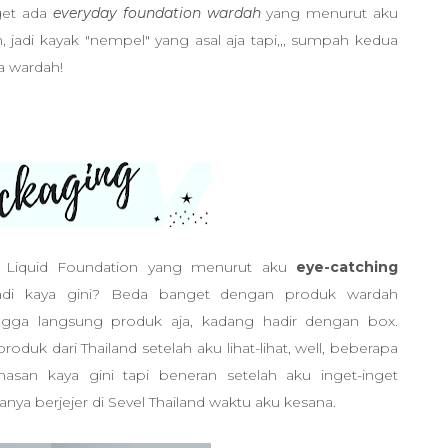
get ada
everyday foundation wardah
yang menurut aku
jadi kayak "nempel" yang asal aja tapi,,, sumpah kedua
a wardah!
g Liquid Foundation yang menurut aku
eye-catching
jadi kaya gini? Beda banget dengan produk wardah
gga langsung produk aja, kadang hadir dengan box.
duk dari Thailand setelah aku lihat-lihat, well, beberapa
asan kaya gini tapi beneran setelah aku inget-inget
ya berjejer di Sevel Thailand waktu aku kesana.