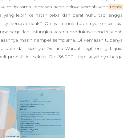
g ya mirip sama kemasan acne gelnya wardah yang
terasa
ang lebih kelihatan tebal dan berat huhu tapi engga
ency kenapa tidak? Oh ya, utnuk tube nya sendiri dia
npa segel lagi. Mungkin karena produknya sendiri sudah
emasannya masih nempel sempurna. Di kemasan tubenya
pire date dan sizenya. Dimana
Wardah Lightening Liquid
beli produk ini sekitar Rp. 36.000,- tapi kayaknya harga