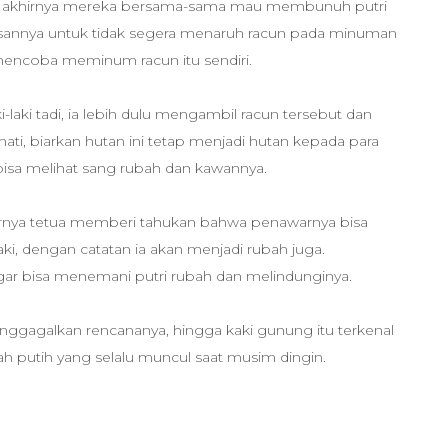
i, akhirnya mereka bersama-sama mau membunuh putri
usannya untuk tidak segera menaruh racun pada minuman
mencoba meminum racun itu sendiri.
-laki tadi, ia lebih dulu mengambil racun tersebut dan
ti, biarkan hutan ini tetap menjadi hutan kepada para
 bisa melihat sang rubah dan kawannya.
irnya tetua memberi tahukan bahwa penawarnya bisa
ki, dengan catatan ia akan menjadi rubah juga.
 agar bisa menemani putri rubah dan melindunginya.
gagalkan rencananya, hingga kaki gunung itu terkenal
 putih yang selalu muncul saat musim dingin.