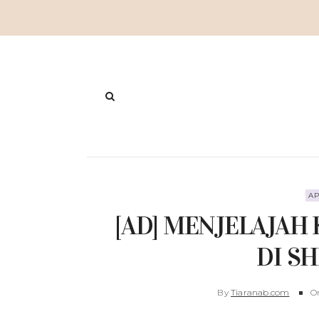
AP
[AD] MENJELAJAH
DI S
By
Tiaranab.com
O