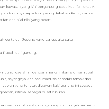
letaknya di barat Tokyo, bisa dibilang ini ujung lawan
n kawasan yang kini bergantung pada kearifan lokal. Ah
nduduknya seperti ini, paling dekat sih Kediri, namun
ifan dan nilai-nilai yang berarti.
h cerita dari Jepang yang sangat aku suka.
ya Rubah dari gunung.
elindungi daerah ini dengan mengirimkan siluman rubah
usia, sayangnya kian hari, manusia semakin tamak dan
 daerah yang terletak dibawah kaki gunung ini sebagai
ginapan, intinya, sebagai pusat hiburan.
bah semakin khawatir, orang-orang dari proyek semakin