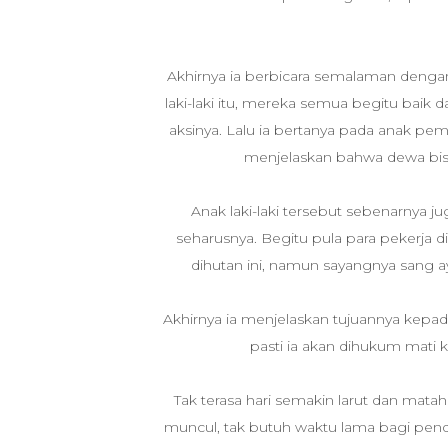
Akhirnya ia berbicara semalaman deng
laki-laki itu, mereka semua begitu baik
aksinya. Lalu ia bertanya pada anak pemi
menjelaskan bahwa dewa bisa 
Anak laki-laki tersebut sebenarnya ju
seharusnya. Begitu pula para pekerja 
dihutan ini, namun sayangnya sang a
Akhirnya ia menjelaskan tujuannya kepada
pasti ia akan dihukum mati k
Tak terasa hari semakin larut dan mataha
muncul, tak butuh waktu lama bagi pend