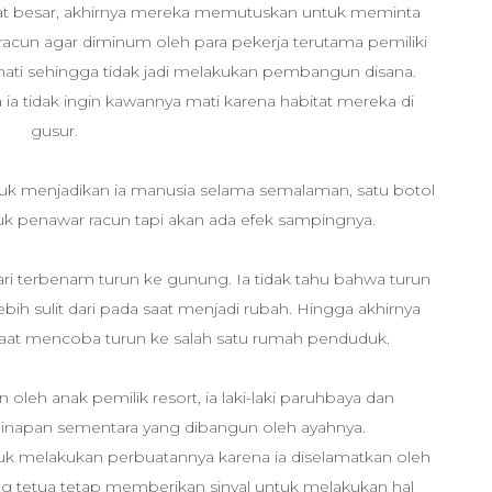
lat besar, akhirnya mereka memutuskan untuk meminta
acun agar diminum oleh para pekerja terutama pemiliki
ati sehingga tidak jadi melakukan pembangun disana.
 ia tidak ingin kawannya mati karena habitat mereka di
gusur.
untuk menjadikan ia manusia selama semalaman, satu botol
uk penawar racun tapi akan ada efek sampingnya.
ari terbenam turun ke gunung. Ia tidak tahu bahwa turun
ih sulit dari pada saat menjadi rubah. Hingga akhirnya
saat mencoba turun ke salah satu rumah penduduk.
 oleh anak pemilik resort, ia laki-laki paruhbaya dan
inapan sementara yang dibangun oleh ayahnya.
ntuk melakukan perbuatannya karena ia diselamatkan oleh
g tetua tetap memberikan sinyal untuk melakukan hal