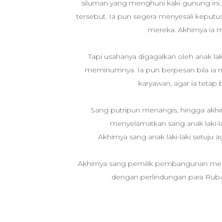
siluman yang menghuni kaki gunung in
tersebut. Ia pun segera menyesali keput
mereka. Akhirnya ia 
Tapi usahanya digagalkan oleh anak laki
meminumnya. Ia pun berpesan bila ia ma
karyawan, agar ia tetap
Sang putripun menangis, hingga akh
menyelamatkan sang anak laki-la
Akhirnya sang anak laki-laki setuju
Akhirnya sang pemilik pembangunan meng
dengan perlindungan para Rubah