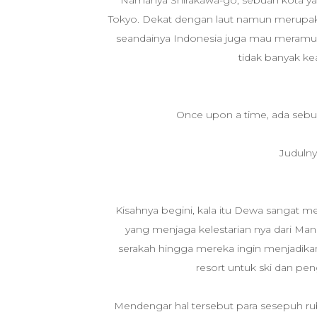
Namanya Shirakawa-go, sebuah kota yang 
Tokyo. Dekat dengan laut namun merupaka
seandainya Indonesia juga mau meramu pe
tidak banyak kear
Once upon a time, ada sebua
Juduln
Kisahnya begini, kala itu Dewa sangat m
yang menjaga kelestarian nya dari Man
serakah hingga mereka ingin menjadikan
resort untuk ski dan pen
Mendengar hal tersebut para sesepuh ru