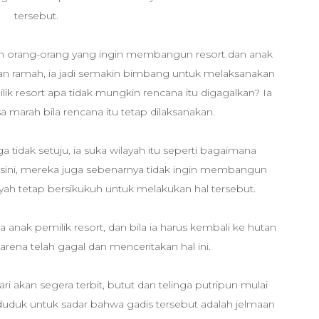
tersebut.
an orang-orang yang ingin membangun resort dan anak
 dan ramah, ia jadi semakin bimbang untuk melaksanakan
lik resort apa tidak mungkin rencana itu digagalkan? Ia
marah bila rencana itu tetap dilaksanakan.
ga tidak setuju, ia suka wilayah itu seperti bagaimana
disini, mereka juga sebenarnya tidak ingin membangun
yah tetap bersikukuh untuk melakukan hal tersebut.
 anak pemilik resort, dan bila ia harus kembali ke hutan
arena telah gagal dan menceritakan hal ini.
ri akan segera terbit, butut dan telinga putripun mulai
uduk untuk sadar bahwa gadis tersebut adalah jelmaan