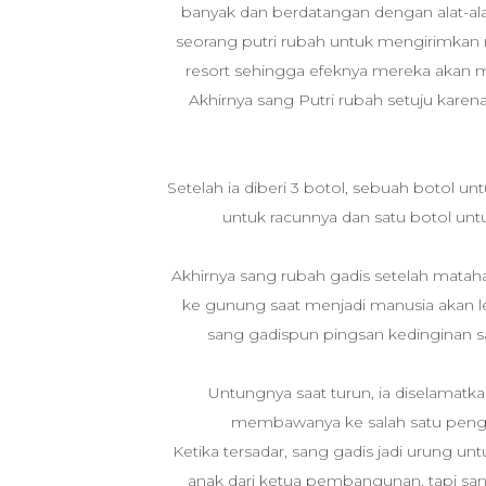
banyak dan berdatangan dengan alat-a
seorang putri rubah untuk mengirimkan r
resort sehingga efeknya mereka akan m
Akhirnya sang Putri rubah setuju karena
Setelah ia diberi 3 botol, sebuah botol 
untuk racunnya dan satu botol unt
Akhirnya sang rubah gadis setelah matah
ke gunung saat menjadi manusia akan leb
sang gadispun pingsan kedinginan 
Untungnya saat turun, ia diselamatkan
membawanya ke salah satu peng
Ketika tersadar, sang gadis jadi urung u
anak dari ketua pembangunan, tapi san