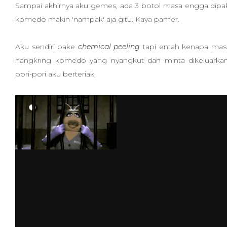
Sampai akhirnya aku gemes, ada 3 botol masa engga dipa
komedo makin 'nampak' aja gitu. Kaya pamer.
Aku sendiri pake
chemical peeling
tapi entah kenapa masi
nangkring komedo yang nyangkut dan minta dikeluarkan
pori-pori aku berteriak,