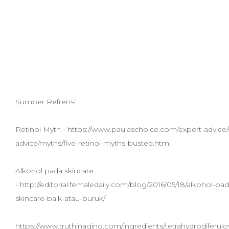
Sumber Refrensi
Retinol Myth - https://www.paulaschoice.com/expert-advice/
advice/myths/five-retinol-myths-busted.html
Alkohol pada skincare
- http://editorial.femaledaily.com/blog/2016/05/18/alkohol-pad
skincare-baik-atau-buruk/
https://www.truthinaging.com/ingredients/tetrahydrodiferul