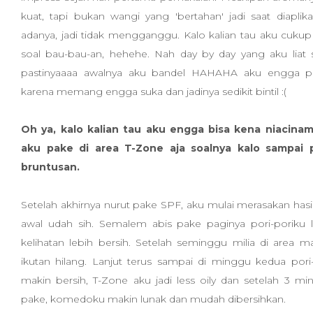
kuat, tapi bukan wangi yang 'bertahan' jadi saat diaplika
adanya, jadi tidak mengganggu. Kalo kalian tau aku cuku
soal bau-bau-an, hehehe. Nah day by day yang aku liat s
pastinyaaaa awalnya aku bandel HAHAHA aku engga 
karena memang engga suka dan jadinya sedikit bintil :(
Oh ya, kalo kalian tau aku engga bisa kena niacinami
aku pake di area T-Zone aja soalnya kalo sampai p
bruntusan.
Setelah akhirnya nurut pake SPF, aku mulai merasakan hasil
awal udah sih. Semalem abis pake paginya pori-poriku 
kelihatan lebih bersih. Setelah seminggu milia di area m
ikutan hilang. Lanjut terus sampai di minggu kedua pori
makin bersih, T-Zone aku jadi less oily dan setelah 3 m
pake, komedoku makin lunak dan mudah dibersihkan.