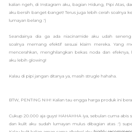
kalian ngeh, di Instagram aku, bagian Hidung, Pipi Atas, d
aku bersih banget-banget! Terus juga lebih cerah soalnya k
lumayan belang :')
Seandainya dia ga ada niacinamide aku udah seneng
soalnya memang efektif sesuai klaim mereka. Yang 
mencerahkan, menghilangkan bekas noda dan efeknya, ku
aku lebih glowing!
Kalau di pipi jangan ditanya ya, masih strugle hahaha.
BTW, PENTING NIH! Kalian tau engga harga produk ini bera
Cukup 20.000 aja guys! HAHAHHA iya, sebulan cuma abis 
dan kulit aku sudah lumayan mulus dibagian atas :') sup
Kalau kulit kalian aman sama alkohol aku
highly recommen