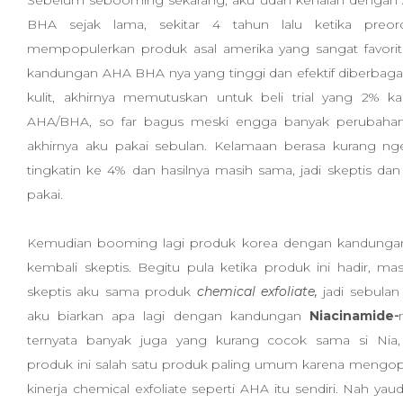
Sebelum sebooming sekarang, aku udah kenalan dengan
BHA sejak lama, sekitar 4 tahun lalu ketika preo
mempopulerkan produk asal amerika yang sangat favorit
kandungan AHA BHA nya yang tinggi dan efektif diberba
kulit, akhirnya memutuskan untuk beli trial yang 2% k
AHA/BHA, so far bagus meski engga banyak perubaha
akhirnya aku pakai sebulan. Kelamaan berasa kurang ng
tingkatin ke 4% dan hasilnya masih sama, jadi skeptis dan
pakai.
Kemudian booming lagi produk korea dengan kandungan 
kembali skeptis. Begitu pula ketika produk ini hadir, ma
skeptis aku sama produk
chemical exfoliate,
jadi sebula
aku biarkan apa lagi dengan kandungan
Niacinamide
-
ternyata banyak juga yang kurang cocok sama si Nia,
produk ini salah satu produk paling umum karena mengo
kinerja chemical exfoliate seperti AHA itu sendiri. Nah yaud