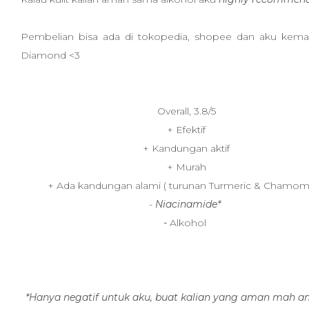
Pembelian bisa ada di tokopedia, shopee dan aku kemari
Diamond <3
Overall, 3.8/5
+ Efektif
+ Kandungan aktif
+ Murah
+ Ada kandungan alami ( turunan Turmeric & Chamom
-
Niacinamide*
-
Alkohol
*Hanya negatif untuk aku, buat kalian yang aman mah a