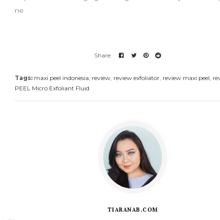
ne
Tags:
maxi peel indonesia
,
review
,
review exfoliator
,
review maxi peel
,
re
PEEL Micro Exfoliant Fluid
TIARANAB.COM