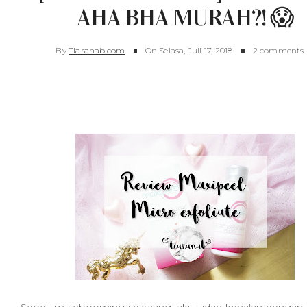
AHA BHA MURAH?! 😱
By
Tiaranab.com
On
Selasa, Juli 17, 2018
2 comments
Review MAXI PEEL Micro Exfoliant Fluid