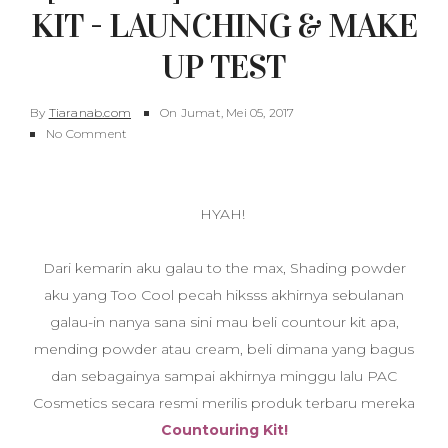
KIT - LAUNCHING & MAKE
UP TEST
By
Tiaranab.com
On
Jumat, Mei 05, 2017
No Comment
HYAH!
Dari kemarin aku galau to the max, Shading powder
aku yang Too Cool pecah hiksss akhirnya sebulanan
galau-in nanya sana sini mau beli countour kit apa,
mending powder atau cream, beli dimana yang bagus
dan sebagainya sampai akhirnya minggu lalu PAC
Cosmetics secara resmi merilis produk terbaru mereka
Countouring Kit!