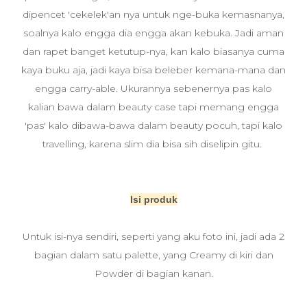
dipencet 'cekelek'an nya untuk nge-buka kemasnanya,
soalnya kalo engga dia engga akan kebuka. Jadi aman
dan rapet banget ketutup-nya, kan kalo biasanya cuma
kaya buku aja, jadi kaya bisa beleber kemana-mana dan
engga carry-able. Ukurannya sebenernya pas kalo
kalian bawa dalam beauty case tapi memang engga
'pas' kalo dibawa-bawa dalam beauty pocuh, tapi kalo
travelling, karena slim dia bisa sih diselipin gitu.
Isi produk
Untuk isi-nya sendiri, seperti yang aku foto ini, jadi ada 2
bagian dalam satu palette, yang Creamy di kiri dan
Powder di bagian kanan.