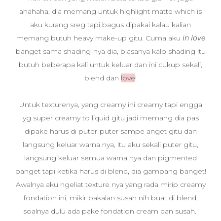
ahahaha, dia memang untuk highlight matte which is
aku kurang sreg tapi bagus dipakai kalau kalian
memang butuh heavy make-up gitu. Cuma aku
in love
banget sama shading-nya dia, biasanya kalo shading itu
butuh beberapa kali untuk keluar dan ini cukup sekali,
blend dan
love
!
Untuk texturenya, yang creamy ini creamy tapi engga
yg super creamy to liquid gitu jadi memang dia pas
dipake harus di puter-puter sampe anget gitu dan
langsung keluar warna nya, itu aku sekali puter gitu,
langsung keluar semua warna nya dan pigmented
banget tapi ketika harus di blend, dia gampang banget!
Awalnya aku ngeliat texture nya yang rada mirip creamy
fondation ini, mikir bakalan susah nih buat di blend,
soalnya dulu ada pake fondation cream dan susah.