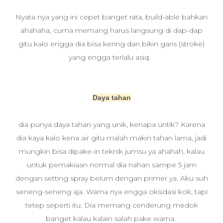
Nyata nya yang ini cepet banget rata, build-able bahkan
ahahaha, cuma memang harus langsung di dap-dap
gitu kalo engga dia bisa kering dan bikin garis (stroke)
yang engga terlalu asiq.
Daya tahan
dia punya daya tahan yang unik, kenapa untik? Karena
dia kaya kalo kena air gitu malah makin tahan lama, jadi
mungkin bisa dipake-in teknik jumsu ya ahahah, kalau
untuk pemakiaan normal dia nahan sampe 5 jam
dengan setting spray belum dengan primer ya. Aku suh
seneng-seneng aja. Warna nya engga oksidasi kok, tapi
tetep seperti itu. Dia memang cenderung medok
banget kalau kalain salah pake warna.