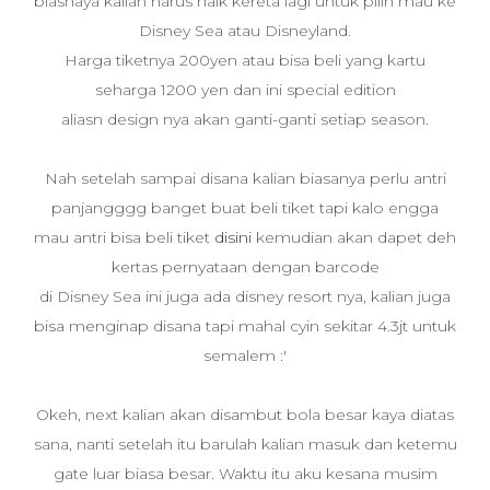
biasnaya kalian harus naik kereta lagi untuk pilih mau ke
Disney Sea atau Disneyland.
Harga tiketnya 200yen atau bisa beli yang kartu
seharga 1200 yen dan ini special edition
aliasn design nya akan ganti-ganti setiap season.
Nah setelah sampai disana kalian biasanya perlu antri
panjangggg banget buat beli tiket tapi kalo engga
mau antri bisa beli tiket
disini
kemudian akan dapet deh
kertas pernyataan dengan barcode
di Disney Sea ini juga ada disney resort nya, kalian juga
bisa menginap disana tapi mahal cyin sekitar 4.3jt untuk
semalem :'
Okeh, next kalian akan disambut bola besar kaya diatas
sana, nanti setelah itu barulah kalian masuk dan ketemu
gate luar biasa besar. Waktu itu aku kesana musim