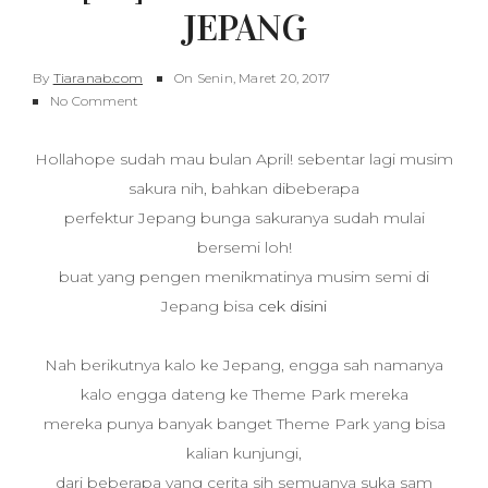
JEPANG
By
Tiaranab.com
On
Senin, Maret 20, 2017
No Comment
Hollahope sudah mau bulan April! sebentar lagi musim
sakura nih, bahkan dibeberapa
perfektur Jepang bunga sakuranya sudah mulai
bersemi loh!
buat yang pengen menikmatinya musim semi di
Jepang bisa
cek disini
Nah berikutnya kalo ke Jepang, engga sah namanya
kalo engga dateng ke Theme Park mereka
mereka punya banyak banget Theme Park yang bisa
kalian kunjungi,
dari beberapa yang cerita sih semuanya suka sam