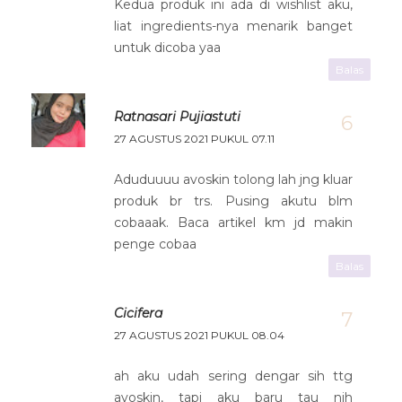
Kedua produk ini ada di wishlist aku,
liat ingredients-nya menarik banget
untuk dicoba yaa
Balas
Ratnasari Pujiastuti
27 AGUSTUS 2021 PUKUL 07.11
Aduduuuu avoskin tolong lah jng kluar
produk br trs. Pusing akutu blm
cobaaak. Baca artikel km jd makin
penge cobaa
Balas
Cicifera
27 AGUSTUS 2021 PUKUL 08.04
ah aku udah sering dengar sih ttg
avoskin, tapi aku baru tau nih