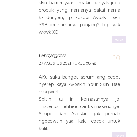
skin barrier yaah.. makin banyak juga
produk yang namanya pakai nama
kandungan, tp zuzuur Avoskin seri
YSB ini namanya panjang2 bgt yak
wkwk XD
Balas
Lendyagassi
27 AGUSTUS 2021 PUKUL 08.48
AKu suka banget serum ang cepet
nyerep kaya Avoskin Your Skin Bae
mugwort.
Selain itu ini kemasannya ijo,
misterius, hehhee...cantik maksudnya.
Simpel dan Avoskin gak pernah
ngecewain yaa, kak.. cocok untuk
kulit.
Balas