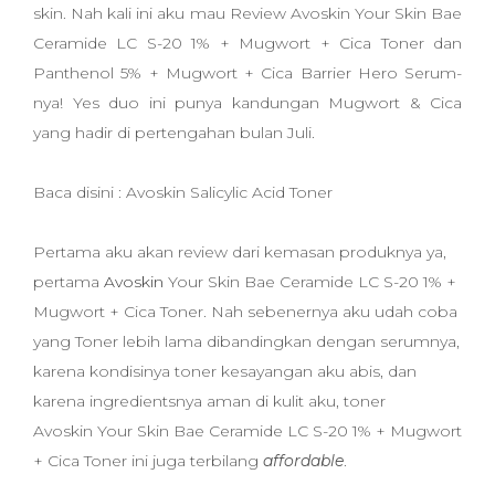
skin. Nah kali ini aku mau Review Avoskin Your Skin Bae
Ceramide LC S-20 1% + Mugwort + Cica Toner dan
Panthenol 5% + Mugwort + Cica Barrier Hero Serum-
nya! Yes duo ini punya kandungan Mugwort & Cica
yang hadir di pertengahan bulan Juli.
Baca disini : Avoskin Salicylic Acid Toner
Pertama aku akan review dari kemasan produknya ya,
pertama
Avoskin
Your Skin Bae Ceramide LC S-20 1% +
Mugwort + Cica Toner.
Nah sebenernya aku udah coba
yang
Toner
lebih lama dibandingkan dengan serumnya,
karena kondisinya toner kesayangan aku abis, dan
karena ingredientsnya aman di kulit aku, toner
Avoskin
Your Skin Bae Ceramide LC S-20 1% + Mugwort
+ Cica Toner
ini juga terbilang
affordable
.