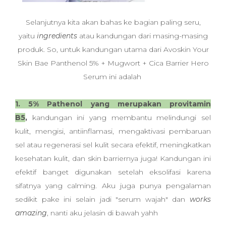
Selanjutnya kita akan bahas ke bagian paling seru,
yaitu
ingredients
atau kandungan dari masing-masing
produk. So, untuk kandungan utama dari Avoskin Your
Skin Bae
Panthenol 5% + Mugwort + Cica Barrier Hero
Serum
ini adalah
1. 5% Pathenol yang merupakan provitamin
B5
,
kandungan ini yang membantu melindungi sel
kulit, mengisi, antiinflamasi, mengaktivasi pembaruan
sel atau regenerasi sel kulit secara efektif, meningkatkan
kesehatan kulit, dan skin barriernya juga! Kandungan ini
efektif banget digunakan setelah eksolifasi karena
sifatnya yang calming. Aku juga punya pengalaman
sedikit pake ini selain jadi "serum wajah" dan
works
amazing
, nanti aku jelasin di bawah yahh