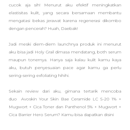
cucok aja sih! Menurut aku efektif meningkatkan
elastisitas kulit, yang secara bersamaan membantu
mengatasi bekas jerawat karena regenerasi dikombo
dengan pencerah? Huah, Daebak!
Jadi meski diem-diem launchnya produk ini menurut
aku bisa jadi Holy Grail dimasa mendatang, both serum
maupun tonernya. Hanya saja kalau kulit kamu kaya
aku, butuh penyesuaian pace agar kamu ga perlu
sering-sering exfoliating hihihi.
Sekain review dari aku, gimana tertarik mencoba
duo Avoskin Your Skin Bae Ceramide LC S-20 1% +
Mugwort + Cica Toner dan Panthenol 5% + Mugwort +
Cica Barrier Hero Serum? Kamu bisa dapatkan disini