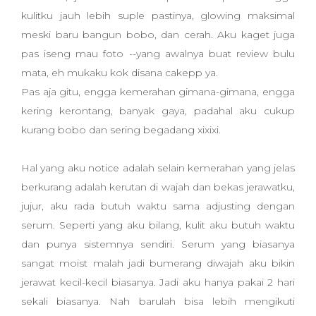
kulitku jauh lebih suple pastinya, glowing maksimal
meski baru bangun bobo, dan cerah. Aku kaget juga
pas iseng mau foto --yang awalnya buat review bulu
mata, eh mukaku kok disana cakepp ya.
Pas aja gitu, engga kemerahan gimana-gimana, engga
kering kerontang, banyak gaya, padahal aku cukup
kurang bobo dan sering begadang xixixi.
Hal yang aku notice adalah selain kemerahan yang jelas
berkurang adalah kerutan di wajah dan bekas jerawatku,
jujur, aku rada butuh waktu sama adjusting dengan
serum. Seperti yang aku bilang, kulit aku butuh waktu
dan punya sistemnya sendiri. Serum yang biasanya
sangat moist malah jadi bumerang diwajah aku bikin
jerawat kecil-kecil biasanya. Jadi aku hanya pakai 2 hari
sekali biasanya. Nah barulah bisa lebih mengikuti