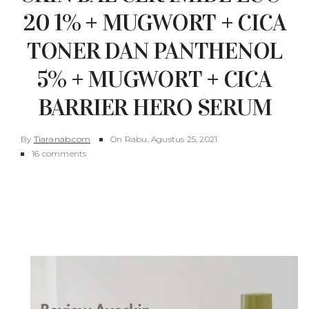
20 1% + MUGWORT + CICA
TONER DAN PANTHENOL
5% + MUGWORT + CICA
BARRIER HERO SERUM
By
Tiaranab.com
On
Rabu, Agustus 25, 2021
16 comments
Keyword: Avoskin Mugwort, Review Toner Avoskin,
Review Serum Avoskin, Review Avoskin Ceramide
Mugwort dan Cica Toner, Review Avoskin Mugwort
Cica Serum, Cantella Asiatica