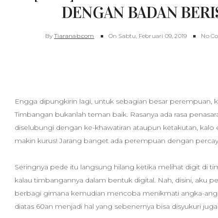
DENGAN BADAN BERIS
By
Tiaranab.com
On
Sabtu, Februari 09, 2019
No C
tips, curvy body, badan berisi, tips baju untuk badan gemuk
baju untuk badan gendut, tips berpakaian, style untuk ora
Engga dipungkirin lagi, untuk sebagian besar perempuan, 
Timbangan bukanlah teman baik. Rasanya ada rasa penasar
diselubungi dengan ke-khawatiran ataupun ketakutan, kalo 
makin kurus! Jarang banget ada perempuan dengan percaya 
Seringnya pede itu langsung hilang ketika melihat digit di t
kalau timbangannya dalam bentuk digital. Nah, disini, aku p
berbagi gimana kemudian mencoba menikmati angka-ang
diatas 60an menjadi hal yang sebenernya bisa disyukuri juga