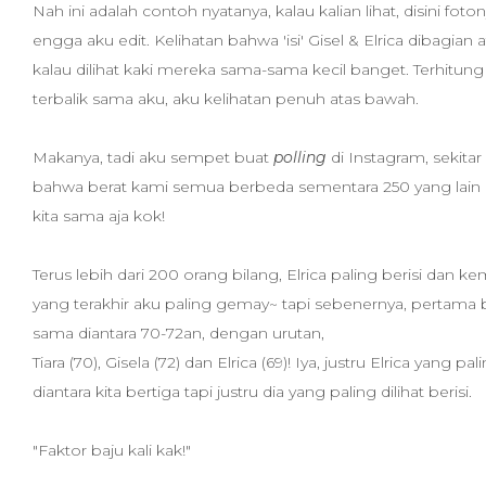
Nah ini adalah contoh nyatanya, kalau kalian lihat, disini foto
engga aku edit. Kelihatan bahwa 'isi' Gisel & Elrica dibagian a
kalau dilihat kaki mereka sama-sama kecil banget. Terhitun
terbalik sama aku, aku kelihatan penuh atas bawah.
Makanya, tadi aku sempet buat
polling
di Instagram, sekita
bahwa berat kami semua berbeda sementara 250 yang lain b
kita sama aja kok!
Terus lebih dari 200 orang bilang, Elrica paling berisi dan ke
yang terakhir aku paling gemay~ tapi sebenernya, pertama b
sama diantara 70-72an, dengan urutan,
Tiara (70), Gisela (72) dan Elrica (69)! Iya, justru Elrica yang pa
diantara kita bertiga tapi justru dia yang paling dilihat berisi.
"Faktor baju kali kak!"