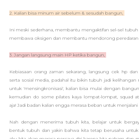
2. Kalian bisa minum air sebelum & sesudah bangun,
Ini meski sederhana, membantu mengaktifan sel-sel tubuh
membawa oksigen dan membantu mendorong peredaran 
3. Jangan langsung main HP ketika bangun,
Kebiasaan orang zaman sekarang, langsung cek hp dan c
serta sosial media, padahal itu bikin tubuh jadi kelihang
untuk 'mensingkronisasi', kalian bisa mulai dengan bangun
kemudian do some pilates kaya lompat-lompat, squad at
aja! Jadi badan kalian engga merasa beban untuk menjalani h
Nah dengan menerima tubuh kita, belajar untuk berga
bentuk tubuh dan yakin bahwa kita tetap berusaha untu
aku kita akan merasa percaya diri karena kita paham dan 