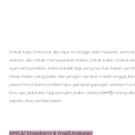
Untuk baju menurut aku tipe ini engga ada masalah, semua
seleran. aku tetap menyarankan kalian untuk pake celana s
nyamannya kalian, karena balik lagi yang tau kan kalian ya!
tetep kalian yang pake dan jangan sampai malah engga bis
yassss terus karena kalian tipe gampang pegel, sebisa mun
lucu aja, jadi kalau lagi pengen pake celana
comfy
orang aka
sepatu atau sendal kalian.
APPLE/ Strawberry & Oval/Lingkaran