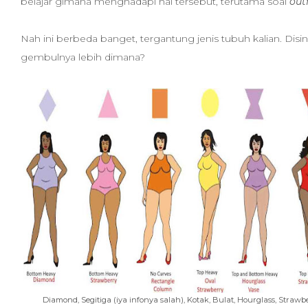
belajar gimana menghadapi hal tersebut, terutama soal
out
Nah ini berbeda banget, tergantung jenis tubuh kalian. Disini
gembulnya lebih dimana?
Diamond, Segitiga (iya infonya salah), Kotak, Bulat, Hourglass, Strawb