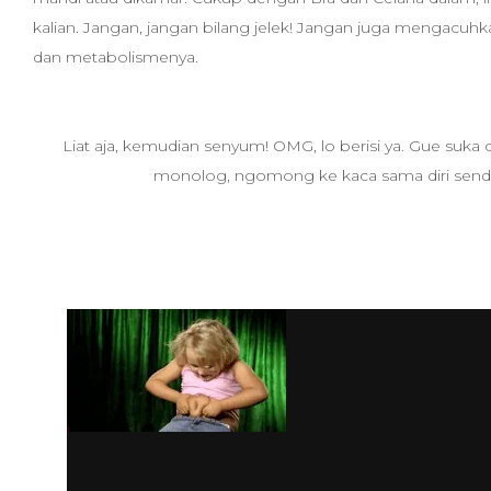
kalian. Jangan, jangan bilang jelek! Jangan juga mengacuh
dan metabolismenya.
Liat aja, kemudian senyum! OMG, lo berisi ya. Gue suka de
monolog, ngomong ke kaca sama diri sendir