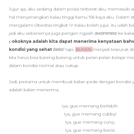
Jujur aja, aku sedang dalam posisi terberat aku, memasuki
hal menyenangkan kalau tinggi kamu 156 kaya aku. Dalam sta
mengalami Obesitas tingkat II! Kalau boleh jujur, itu udah b
jadi aku sebenernya juga pengen ngasih
awareness
ke kalia
p
okoknya adalah kita dapat menerima kenyataan bahw
kondisi yang sehat
bebs!
tapi,
BUKAN
menjadi terpuruk d
kita harus bisa bareng-bareng untuk pelan-pelan belajar 
dalam kondisi normal atau cukup.
Jadi, pertama untuk membuat kalian pede dengan kondisi 
adalah kalian menerima,
Iya, gue memang berlebih.
Iya, gue memang cubby!
Iya, gue memang curvy,
Iya, gue memang berisi.