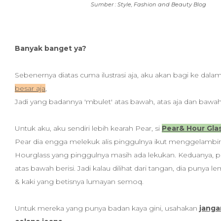
Sumber : Style, Fashion and Beauty Blog
Banyak banget ya?
Sebenernya diatas cuma ilustrasi aja, aku akan bagi ke dala
besar aja
,
Jadi yang badannya 'mbulet' atas bawah, atas aja dan bawah 
Untuk aku, aku sendiri lebih kearah Pear, si
Pear& Hour Gla
Pear dia engga melekuk alis pinggulnya ikut menggelambi
Hourglass yang pinggulnya masih ada lekukan. Keduanya, p
atas bawah berisi. Jadi kalau dilihat dari tangan, dia punya 
& kaki yang betisnya lumayan semoq.
Untuk mereka yang punya badan kaya gini, usahakan
jang