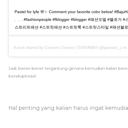
Pastel for lyfe 🌸✨ Comment your favorite color below! #BajuHara
. . . . #fashionpeople #fblogger #blogger #패션모델 #블
스트리트패션 #스트릿패션 #스트릿룩 #스트릿스타일 #패션블
A post shared by
Content Creator | GIVEAWAY
(@giselavi_) on
Jadi, bener-bener tergantung gimana kemudian kalian bere
bereksplorasi!
Hal penting yang kalian harus ingat kemudi