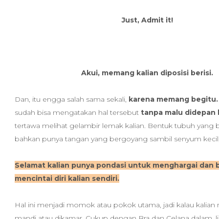
Just, Admit it!
Akui, memang kalian diposisi berisi.
Dan, itu engga salah sama sekali,
karena memang begitu.
sudah bisa mengatakan hal tersebut
tanpa malu didepan 
tertawa melihat gelambir lemak kalian. Bentuk tubuh yang b
bahkan punya tangan yang bergoyang sambil senyum kecil
Selamat kalian punya pondasi untuk menghargai dan b
mencintai diri kalian sendiri.
Hal ini menjadi momok atau pokok utama, jadi kalau kalian
mandi atau dikamar. Cukup dengan Bra dan Celana dalam, li