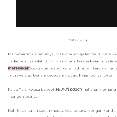
via GIPHY
Main-mainin aja perutnya, main-mainin aja lemak di paha, k
badan, engga salah dong main-main. Disana kalian juga lebi
merasakan
kalau gue bilang, kalian jadi faham bagian mana
improve atau benahi kedepannya. Jadi kalian punya fokus.
Kalau Tiara, kerasa banget
seluruh badan.
hahaha, memang 
mengembulnya.
Nah, kalau kalian sudah merasa bisa tertawa dengan kondisi k