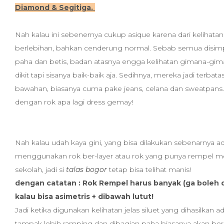
Diamond & Segitiga.
Nah kalau ini sebenernya cukup asique karena dari kelihata
berlebihan, bahkan cenderung normal. Sebab semua disimpe
paha dan betis, badan atasnya engga kelihatan gimana-gima
dikit tapi sisanya baik-baik aja. Sedihnya, mereka jadi terbat
bawahan, biasanya cuma pake jeans, celana dan sweatpan
dengan rok apa lagi dress gemay!
Nah kalau udah kaya gini, yang bisa dilakukan sebenarnya a
menggunakan rok ber-layer atau rok yang punya rempel 
sekolah, jadi si
talas bogor
tetap bisa telihat manis!
dengan catatan : Rok Rempel harus banyak (ga boleh di
kalau bisa asimetris + dibawah lutut!
Jadi ketika digunakan kelihatan jelas siluet yang dihasilkan a
tampak lebih ramping dan dibagian paha biasanya akan beris