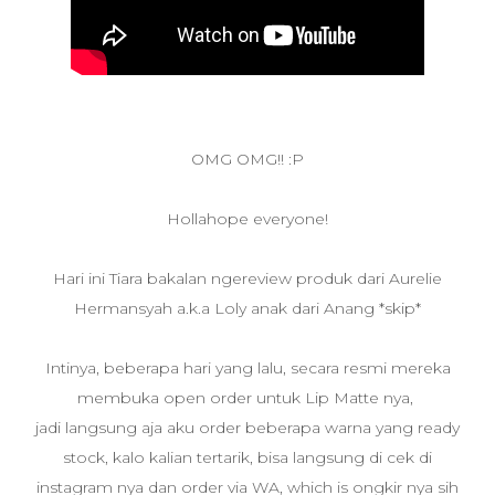
OMG OMG!! :P
Hollahope everyone!
Hari ini Tiara bakalan ngereview produk dari Aurelie
Hermansyah a.k.a Loly anak dari Anang *skip*
Intinya, beberapa hari yang lalu, secara resmi mereka
membuka open order untuk Lip Matte nya,
jadi langsung aja aku order beberapa warna yang ready
stock, kalo kalian tertarik, bisa langsung di cek di
instagram nya dan order via WA, which is ongkir nya sih