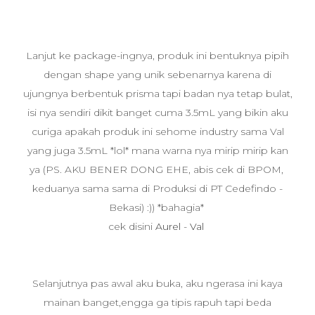
Lanjut ke package-ingnya, produk ini bentuknya pipih
dengan shape yang unik sebenarnya karena di
ujungnya berbentuk prisma tapi badan nya tetap bulat,
isi nya sendiri dikit banget cuma 3.5mL yang bikin aku
curiga apakah produk ini sehome industry sama Val
yang juga 3.5mL *lol* mana warna nya mirip mirip kan
ya (PS. AKU BENER DONG EHE, abis cek di BPOM,
keduanya sama sama di Produksi di PT Cedefindo -
Bekasi) :)) *bahagia*
cek disini
Aurel
-
Val
Selanjutnya pas awal aku buka, aku ngerasa ini kaya
mainan banget,engga ga tipis rapuh tapi beda