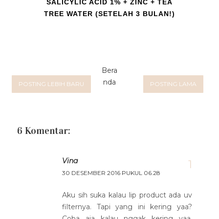
SALICYLIC ACID 1% + ZINC + TEA
TREE WATER (SETELAH 3 BULAN!)
Bera
nda
POSTING LEBIH BARU
POSTING LAMA
6 Komentar:
Vina
30 DESEMBER 2016 PUKUL 06.28
Aku sih suka kalau lip product ada uv
filternya. Tapi yang ini kering yaa?
Coba aja kalau nggak kering yaa,