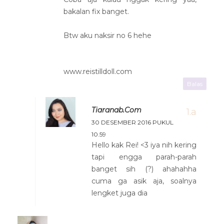
bakalan fix banget.
Btw aku naksir no 6 hehe
www.reistilldoll.com
Balas
Tiaranab.com
30 DESEMBER 2016 PUKUL
10.59
Hello kak Rei! <3 iya nih kering
tapi engga parah-parah
banget sih (?) ahahahha
cuma ga asik aja, soalnya
lengket juga dia