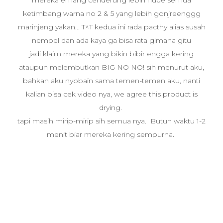
mereka emang cenderung lebih nude semua
ketimbang warna no 2 & 5 yang lebih gonjreenggg
marinjeng yakan... T^T kedua ini rada pacthy alias susah
nempel dan ada kaya ga bisa rata gimana gitu
jadi klaim mereka yang bikin bibir engga kering
ataupun melembutkan BIG NO NO! sih menurut aku,
bahkan aku nyobain sama temen-temen aku, nanti
kalian bisa cek video nya, we agree this product is
drying.
tapi masih mirip-mirip sih semua nya. Butuh waktu 1-2
menit biar mereka kering sempurna.