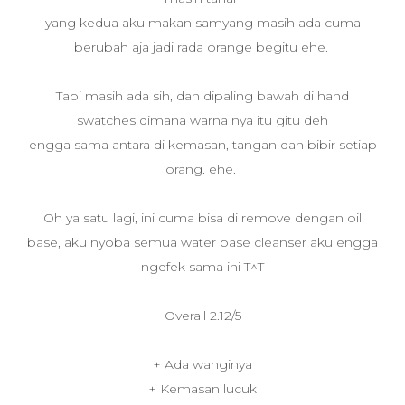
yang kedua aku makan samyang masih ada cuma
berubah aja jadi rada orange begitu ehe.
Tapi masih ada sih, dan dipaling bawah di hand
swatches dimana warna nya itu gitu deh
engga sama antara di kemasan, tangan dan bibir setiap
orang. ehe.
Oh ya satu lagi, ini cuma bisa di remove dengan oil
base, aku nyoba semua water base cleanser aku engga
ngefek sama ini T^T
Overall 2.12/5
+ Ada wanginya
+ Kemasan lucuk