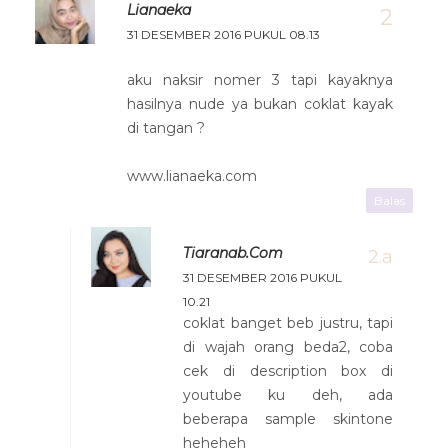
Lianaeka
31 DESEMBER 2016 PUKUL 08.13
aku naksir nomer 3 tapi kayaknya
hasilnya nude ya bukan coklat kayak
di tangan ?
www.lianaeka.com
Balas
Tiaranab.com
31 DESEMBER 2016 PUKUL
10.21
coklat banget beb justru, tapi
di wajah orang beda2, coba
cek di description box di
youtube ku deh, ada
beberapa sample skintone
heheheh