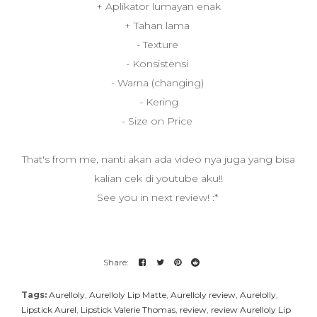
+ Aplikator lumayan enak
+ Tahan lama
- Texture
- Konsistensi
- Warna (changing)
- Kering
- Size on Price
That's from me, nanti akan ada video nya juga yang bisa
kalian cek di youtube aku!!
See you in next review! :*
Tags:
Aurelloly
,
Aurelloly Lip Matte
,
Aurelloly review
,
Aurelolly
,
Lipstick Aurel
,
Lipstick Valerie Thomas
,
review
,
review Aurelloly Lip