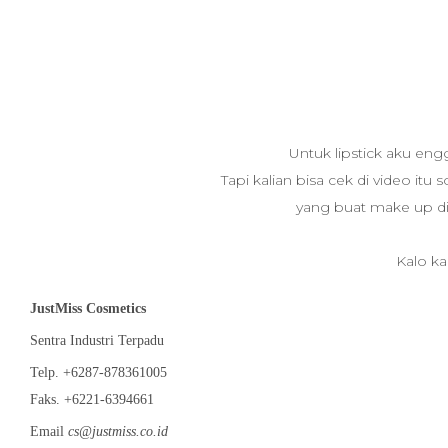
Untuk lipstick aku eng
Tapi kalian bisa cek di video itu 
yang buat make up di 
Kalo ka
JustMiss Cosmetics
Sentra Industri Terpadu
Telp. +6287-878361005
Faks. +6221-6394661
Email
cs@justmiss.co.id