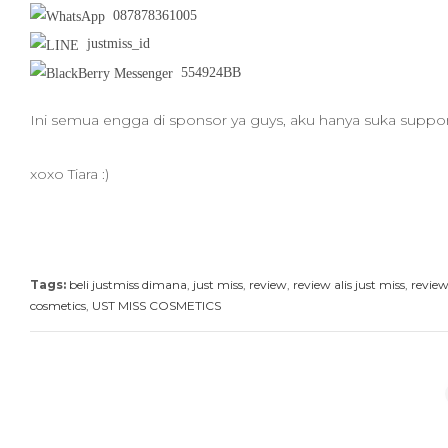
087878361005
justmiss_id
554924BB
Ini semua engga di sponsor ya guys, aku hanya suka suppor
xoxo Tiara :)
Tags:
beli justmiss dimana
,
just miss
,
review
,
review alis just miss
,
review
cosmetics
,
UST MISS COSMETICS