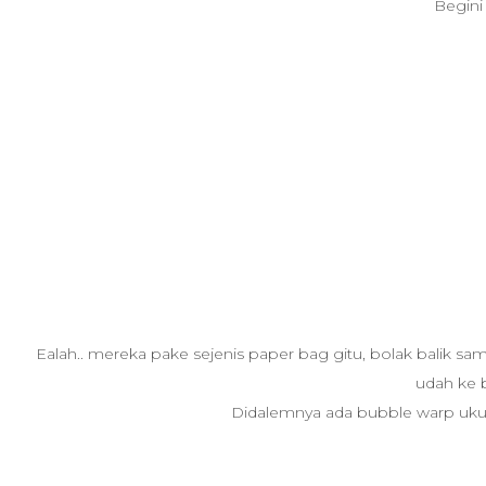
Begini
Ealah.. mereka pake sejenis paper bag gitu, bolak balik sama
udah ke 
Didalemnya ada bubble warp uku