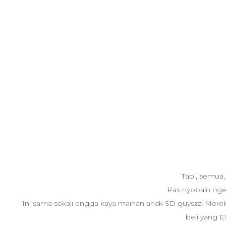
Tapi, semua, 
Pas nyobain nge-
Ini sama sekali engga kaya mainan anak SD guyszz! Mereka 
beli yang E