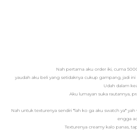
Nah pertama aku order iki, cuma 5000 
yaudah aku beli yang setidaknya cukup gampang, jadi ini 
Udah dalam kea
Aku lumayan suka rautannya, pr
Nah untuk texturenya sendiri *lah ko ga aku swatch ya* ya
engga ad
Texturenya creamy kalo panas, tapi 