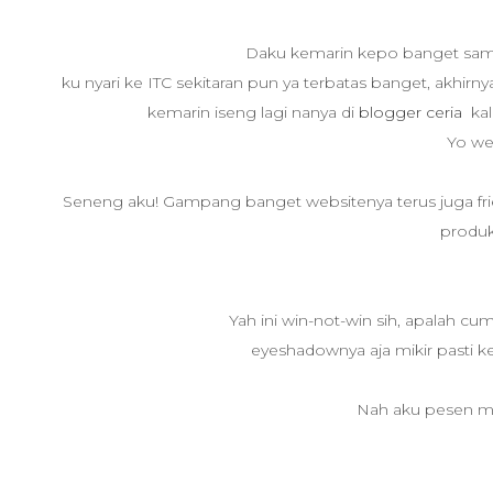
Daku kemarin kepo banget sama 
ku nyari ke ITC sekitaran pun ya terbatas banget, akhirnya
kemarin iseng lagi nanya di
blogger ceria
kal
Yo we
Seneng aku! Gampang banget websitenya terus juga friend
produk
Yah ini win-not-win sih, apalah cu
eyeshadownya aja mikir pasti k
Nah aku pesen m